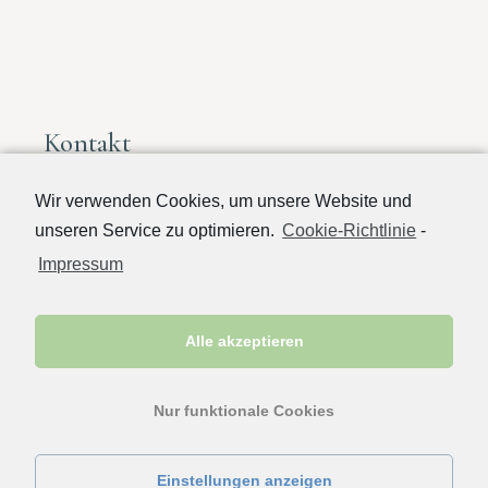
Kontakt
Martinstraße 9
Wir verwenden Cookies, um unsere Website und
97209 Veitshöchheim
unseren Service zu optimieren.
Cookie-Richtlinie
-
Tel. 0931 / 9913 0456
Impressum
E-Mail:
info@therapie-kompakt.de
(die e-Mail ist nicht für Terminabsagen gedacht, diese
Alle akzeptieren
bitte telefonisch mitteilen)
Nur funktionale Cookies
Einstellungen anzeigen